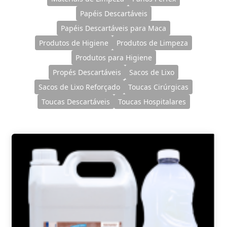
Papéis Descartáveis
Papéis Descartáveis para Maca
Produtos de Higiene
Produtos de Limpeza
Produtos para Higiene
Propés Descartáveis
Sacos de Lixo
Sacos de Lixo Reforçado
Toucas Cirúrgicas
Toucas Descartáveis
Toucas Hospitalares