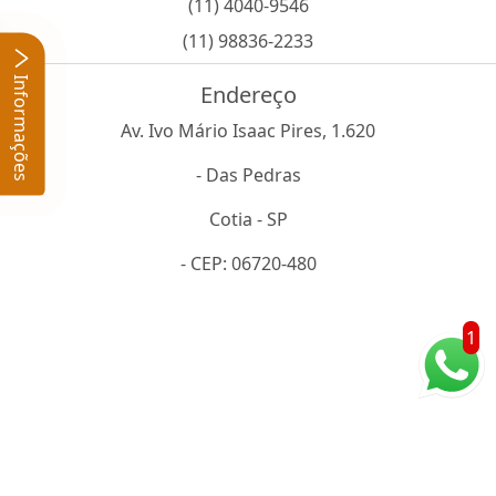
(11) 4040-9546
(11) 98836-2233
Informações
Endereço
Av. Ivo Mário Isaac Pires, 1.620
- Das Pedras
Cotia - SP
- CEP: 06720-480
1
Estamos localizados em Cotia - SP
O inteiro teor deste site está sujeito à proteção de direitos autorais.
Copyright© Glotex(Lei 9610 de 19/02/1998)